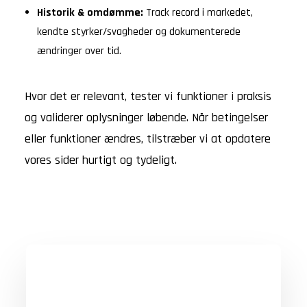
Historik & omdømme:
Track record i markedet,
kendte styrker/svagheder og dokumenterede
ændringer over tid.
Hvor det er relevant, tester vi funktioner i praksis
og validerer oplysninger løbende. Når betingelser
eller funktioner ændres, tilstræber vi at opdatere
vores sider hurtigt og tydeligt.