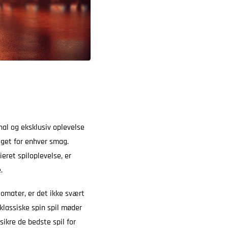
inal og eksklusiv oplevelse
noget for enhver smag.
eret spiloplevelse, er
.
utomater, er det ikke svært
klassiske spin spil møder
sikre de bedste spil for