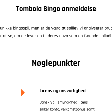
Tombola Bingo anmeldelse
unikke bingospil, men er de værd at spille? Vi analyserer bru
or at se, om de lever op til deres navn som en førende spilud
Nøglepunkter
Licens og ansvarlighed
Dansk Spillemyndighed-licens,
sikker konto, velkomstbonus samt