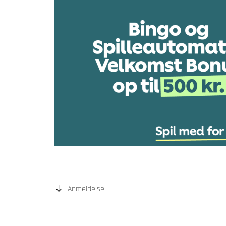
Anmeldelse