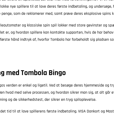
kke nye spillere til at lave deres første indbetaling, og undersøge, h
 penge, som de reklamerer med, samt prøve deres eksplosive spins ko
leautomater og klassiske spin spil lokker med store gevinster og spæ
llet er, og hvordan spillere kan kontakte supporten, hvis de har beh
 første hånd indtryk af, hvorfor Tombola har forbeholdt sig pladsen 
ng med Tombola Bingo
os verden er enkel og ligetil. Ved at besøge deres hjemmeside og try
en hvad med selve processen, og hvordan sikrer man sig, at alt går ef
 og de sikkerhedstest, der sikrer en tryg spiloplevelse.
 det tid til at lave spillerens første indbetaling. VISA Dankort og Mas