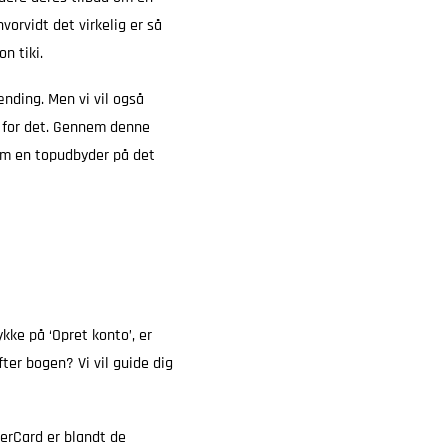
vorvidt det virkelig er så
n tiki.
nding. Men vi vil også
ov for det. Gennem denne
som en topudbyder på det
kke på ‘Opret konto’, er
ter bogen? Vi vil guide dig
terCard er blandt de