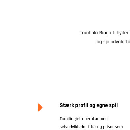
Tombola Bingo tilbyder 
og spiludvalg f
Stærk profil og egne spil
Familieejet operatør med
selvudviklede titler og priser som